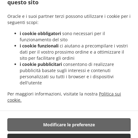
questo sito
Oracle e i suoi partner terzi possono utilizzare i cookie per i
seguenti scopi:
i cookie obbligatori
sono necessari per il
funzionamento del sito
i cookie funzionali
ci aiutano a precompilare i vostri
dati per il vostro prossimo ordine e a ottimizzare il
sito per facilitare gli ordini
.
.
i cookie pubblicitari
consentono di realizzare
Informativa sulla Privacy
Termini di Utilizzo del Servizio
pubblicità basate sugli interessi e contenuti
Modifiche alla politica sui cookie
personalizzati su tutti i browser e i dispositivi
Contattaci
dell'utente
contrada colle matteo 11, 86025 ripalimosani CB, Italy
Per maggiori informazioni, visitate la nostra
Politica sui
+39 392 510 0444
cookie.
Links
Menu
Modificare le preferenze
Prenotazioni tavoli
Ordina in anticipo